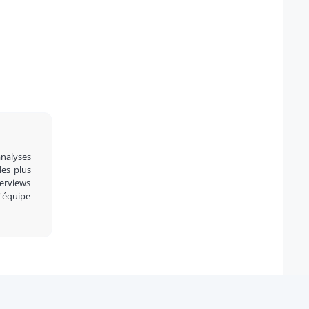
analyses
 les plus
terviews
l'équipe