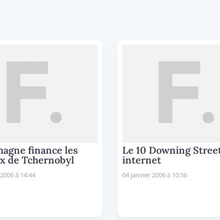
magne finance les
Le 10 Downing Stree
x de Tchernobyl
internet
 2006 à 14:44
04 janvier 2006 à 10:56