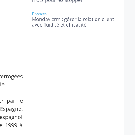
mots pour les stopper
Finances
Monday crm : gérer la relation client
avec fluidité et efficacité
errogées
ie.
er par le
l'Espagne,
t espagnol
de 1999 à