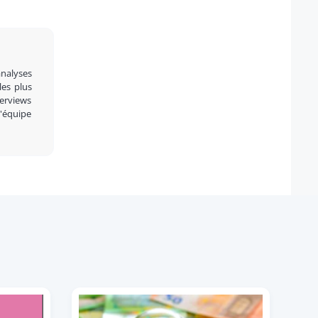
analyses
 les plus
terviews
l'équipe