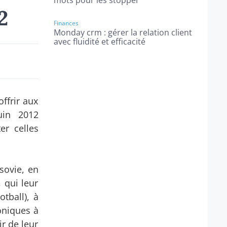
mots pour les stopper
2
Finances
Monday crm : gérer la relation client
avec fluidité et efficacité
ffrir aux
uin 2012
er celles
sovie, en
 qui leur
tball), à
oniques à
r de leur