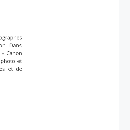
ographes
non. Dans
es « Canon
 photo et
ues et de