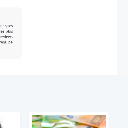
analyses
 les plus
terviews
l'équipe