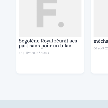
Ségolène Royal réunit ses
méchan
partisans pour un bilan
06 août 20
16 juillet 2007 à 10:03