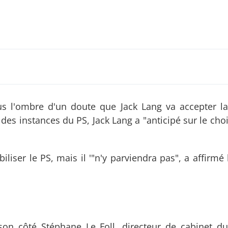
lus l'ombre d'un doute que Jack Lang va accepter l
es instances du PS, Jack Lang a "anticipé sur le choi
iliser le PS, mais il '"n'y parviendra pas", a affirmé
 son côté Stéphane Le Foll, directeur de cabinet d