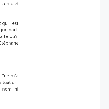
er complet
qu'il est
cquemart-
ite qu'il
 Stéphane
s "ne m'a
ituation.
e nom, ni