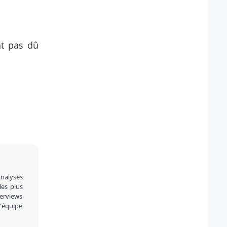
nt pas dû
analyses
 les plus
terviews
l'équipe