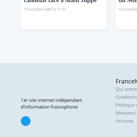
candidat face à Alain Juppé
du Sén
19 octobre 2007 à 11:31
19 octobre
FranceM
Qui somm
Conditions
1er site internet indépendant
Politique 
d'information francophone
Mentions 
Archives