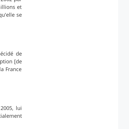
llions et
qu'elle se
décidé de
option [de
la France
2005, lui
tialement