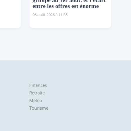
grimpe au 1er août, et l'écart
entre les offres est énorme
06 août 2026 à 11:35
Finances
Retraite
Météo
Tourisme