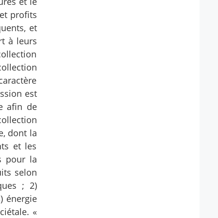
res et le
et profits
uents, et
t à leurs
ollection
ollection
caractère
ssion est
e afin de
ollection
e, dont la
ts et les
s pour la
its selon
ques ; 2)
) énergie
ciétale. «