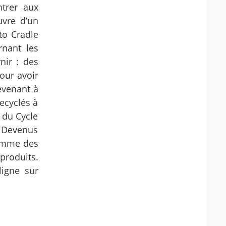
trer aux
uvre d’un
to Cradle
rnant les
nir : des
pour avoir
evenant à
ecyclés à
x du Cycle
. Devenus
comme des
produits.
ligne sur