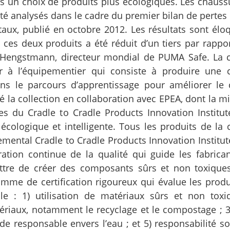
 un choix de produits plus écologiques. Les chaussu
té analysés dans le cadre du premier bilan de pertes 
ux, publié en octobre 2012. Les résultats sont éloq
es deux produits a été réduit d’un tiers par rappor
 Hengstmann, directeur mondial de PUMA Safe. La c
r à l’équipementier qui consiste à produire une c
ns le parcours d’apprentissage pour améliorer le 
la collection en collaboration avec EPEA, dont la mi
res du Cradle to Cradle Products Innovation Institut
ologique et intelligente. Tous les produits de la c
nnemental Cradle to Cradle Products Innovation Institut
ation continue de la qualité qui guide les fabrican
ttre de créer des composants sûrs et non toxique
amme de certification rigoureux qui évalue les produ
e : 1) utilisation de matériaux sûrs et non toxi
tériaux, notamment le recyclage et le compostage ; 3
de responsable envers l’eau ; et 5) responsabilité so