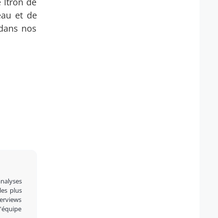
 Itron de
eau et de
 dans nos
analyses
 les plus
terviews
l'équipe