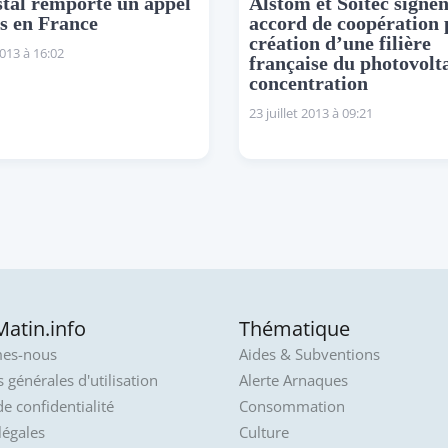
tal remporte un appel
Alstom et Soitec signe
es en France
accord de coopération 
création d’une filière
2013 à 16:02
française du photovolt
concentration
23 juillet 2013 à 09:21
atin.info
Thématique
es-nous
Aides & Subventions
 générales d'utilisation
Alerte Arnaques
de confidentialité
Consommation
légales
Culture