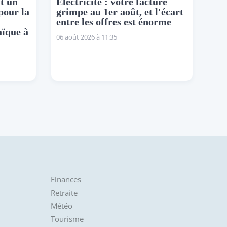
nt un
Électricité : votre facture
pour la
grimpe au 1er août, et l'écart
entre les offres est énorme
aïque à
06 août 2026 à 11:35
Finances
Retraite
Météo
Tourisme