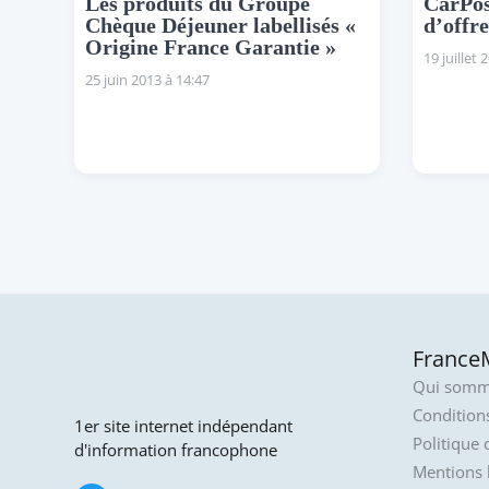
Les produits du Groupe
CarPos
Chèque Déjeuner labellisés «
d’offr
Origine France Garantie »
19 juillet 
25 juin 2013 à 14:47
FranceM
Qui somm
Conditions
1er site internet indépendant
Politique 
d'information francophone
Mentions 