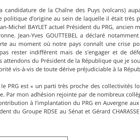
 la candidature de la Chaîne des Puys (volcans) aup
politique d’origine au sein de laquelle il était très
ean-Michel BAYLET actuel Président du PRG, ancien mi
Garonne. Jean-Yves GOUTTEBEL a déclaré notamment
orte au moment où notre pays connaît une crise pol
pas rester indifférent mais de s’engager et de déf
s attendons du Président de la République que je sou
ité vis-à-vis de toute dérive préjudiciable à la Répub
e PRG est « un parti très proche des collectivités lo
oire. Par mon adhésion rejointe par de nombreux collè
contribution à l’implantation du PRG en Auvergne aux
ident du Groupe RDSE au Sénat et Gérard CHARASSE