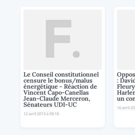
Le Conseil constitutionnel
Oppos
censure le bonus/malus
: Davi
énergétique - Réaction de
Fleur
Vincent Capo-Canellas
Harle
Jean-Claude Merceron,
un con
Sénateurs UDI-UC
16 avril 2
12 avril 2013 à 09:18