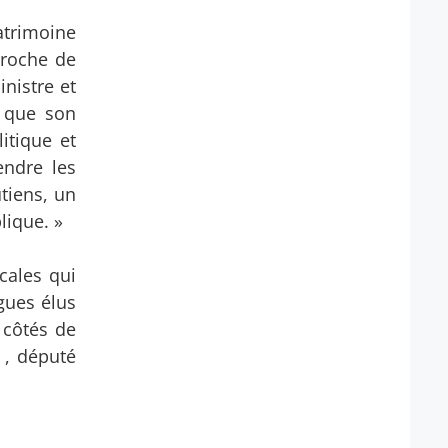
atrimoine
 proche de
nistre et
 que son
itique et
endre les
tiens, un
lique. »
cales qui
gues élus
 côtés de
 , député