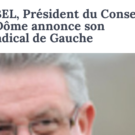
L, Président du Conse
-Dôme annonce son
adical de Gauche