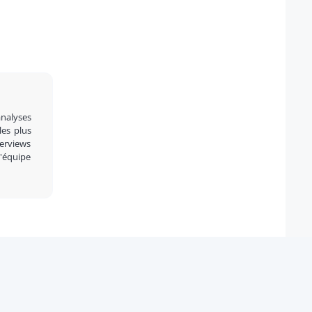
analyses
 les plus
terviews
l'équipe