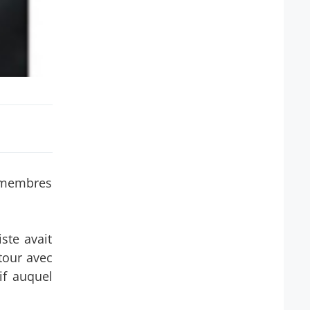
es membres
ste avait
tour avec
if auquel