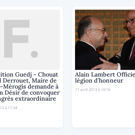
ition Guedj - Chouat
Alain Lambert Officie
d Derrouet, Maire de
légion d’honneur
y-Mérogis demande à
17 avril 2013 à 16:16
m Désir de convoquer
grès extraordinaire
013 à 11:34