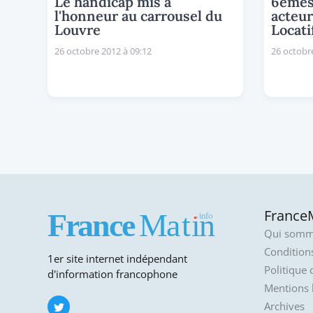
Le handicap mis à
6èmes
l'honneur au carrousel du
acteur
Louvre
Locati
26 octobre 2012 à 09:12
26 octobre
FranceM
Qui somm
Conditions
1er site internet indépendant
Politique 
d'information francophone
Mentions 
Archives