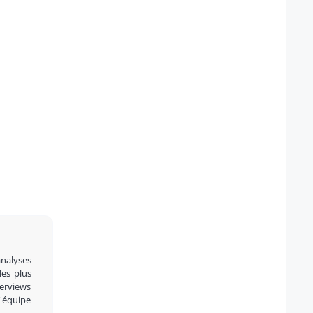
analyses
 les plus
terviews
l'équipe