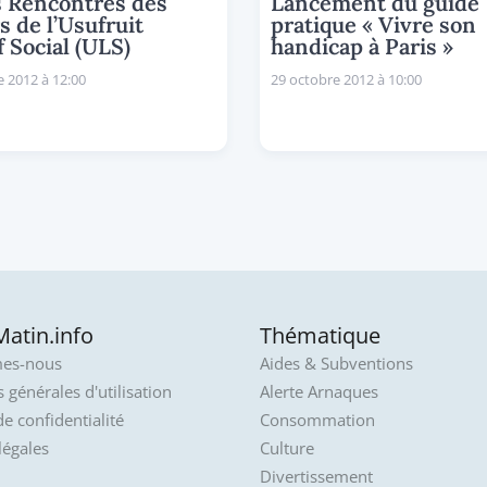
 Rencontres des
Lancement du guide
s de l’Usufruit
pratique « Vivre son
f Social (ULS)
handicap à Paris »
 2012 à 12:00
29 octobre 2012 à 10:00
atin.info
Thématique
es-nous
Aides & Subventions
 générales d'utilisation
Alerte Arnaques
de confidentialité
Consommation
légales
Culture
Divertissement