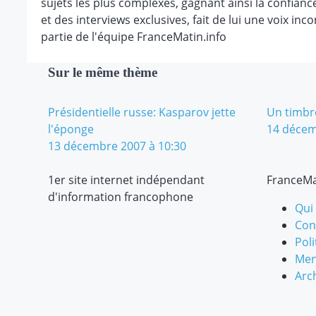
sujets les plus complexes, gagnant ainsi la confianc
et des interviews exclusives, fait de lui une voix in
partie de l'équipe FranceMatin.info
Sur le même thème
Présidentielle russe: Kasparov jette
Un timbre
l'éponge
14 décem
13 décembre 2007 à 10:30
1er site internet indépendant
FranceMa
d'information francophone
Qui
Cond
Poli
Men
Arc