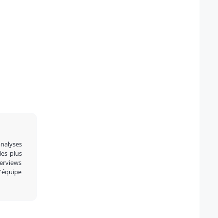
analyses
 les plus
terviews
l'équipe