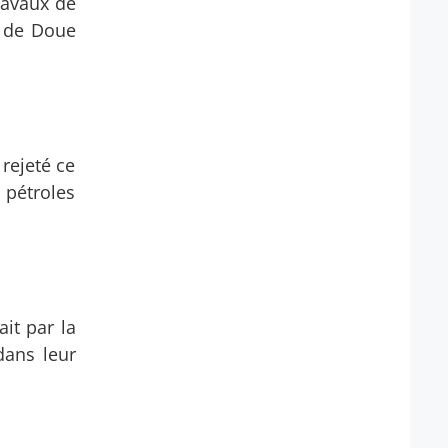
ravaux de
e de Doue
rejeté ce
t pétroles
it par la
dans leur