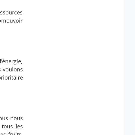
ressources
romouvoir
’énergie,
s voulons
rioritaire
nous nous
 tous les
es fruits,