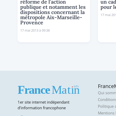
réforme de l’action
un ca
publique et notamment les
pour l
dispositions concernant la
17 mai 201
métropole Aix-Marseille-
Provence
17 mai 2013 à 09:38
FranceM
Qui somm
Conditions
1er site internet indépendant
Politique 
d'information francophone
Mentions 