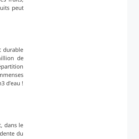
uits peut
t durable
illion de
épartition
d’immenses
m3 d’eau !
, dans le
idente du