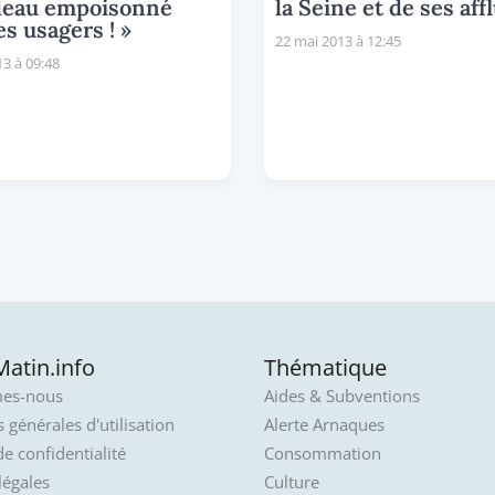
deau empoisonné
la Seine et de ses aff
es usagers ! »
22 mai 2013 à 12:45
3 à 09:48
atin.info
Thématique
es-nous
Aides & Subventions
 générales d'utilisation
Alerte Arnaques
de confidentialité
Consommation
légales
Culture