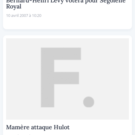
Bernard-Henri Lévy votera pour Ségolène
Royal
10 avril 2007 à 10:20
Mamère attaque Hulot