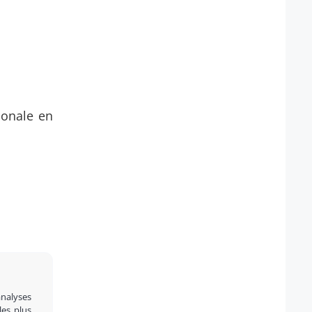
ionale en
analyses
 les plus