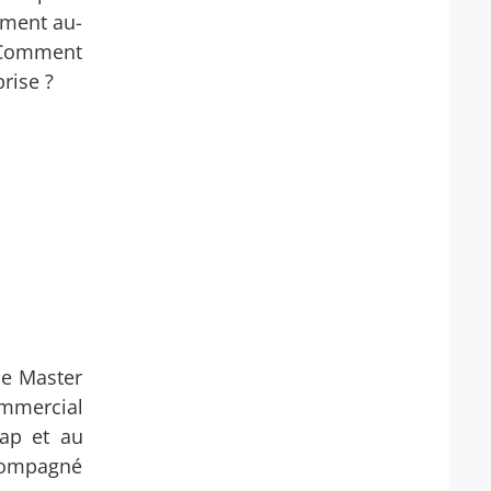
mment au-
? Comment
rise ?
le Master
mmercial
cap et au
ccompagné