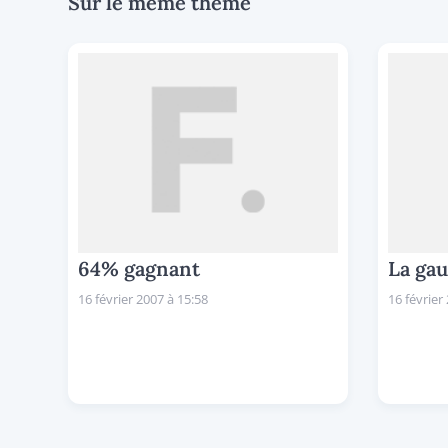
Sur le même thème
64% gagnant
La gau
16 février 2007 à 15:58
16 février