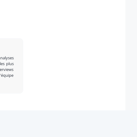
analyses
 les plus
terviews
l'équipe