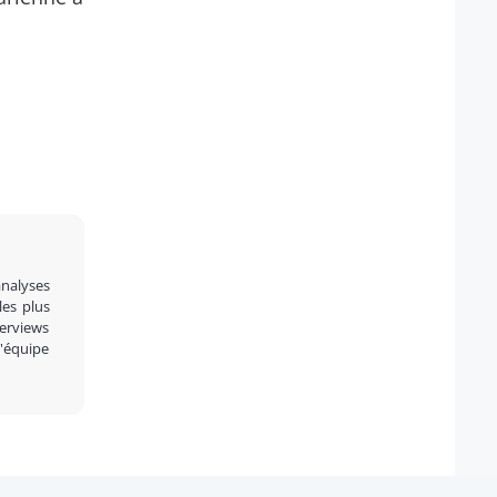
analyses
 les plus
terviews
l'équipe