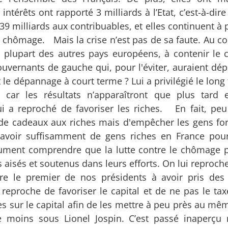
ntérêts ont rapporté 3 milliards à l’Etat, c’est-à-dir
9 milliards aux contribuables, et elles continuent à 
chômage. Mais la crise n’est pas de sa faute. Au cont
a plupart des autres pays européens, à contenir le
gouvernants de gauche qui, pour l'éviter, auraient dé
t le dépannage à court terme ? Lui a privilégié le lon
x car les résultats n’apparaîtront que plus tard 
ui a reproché de favoriser les riches. En fait, pe
de cadeaux aux riches mais d'empêcher les gens fo
 d'avoir suffisamment de gens riches en France pour
bsolument comprendre que la lutte contre le chômage 
aisés et soutenus dans leurs efforts. On lui reproche
aire le premier de nos présidents à avoir pris de
i reproche de favoriser le capital et de ne pas le ta
xes sur le capital afin de les mettre à peu près au m
de moins sous Lionel Jospin. C’est passé inaperçu