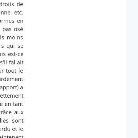
droits de
nne, etc.
formes en
t pas osé
ils moins
rs qui se
ais est-ce
il fallait
r tout le
lourdement
apport) a
dettement
ue en tant
grâce aux
les sont
erdu et le
intenant