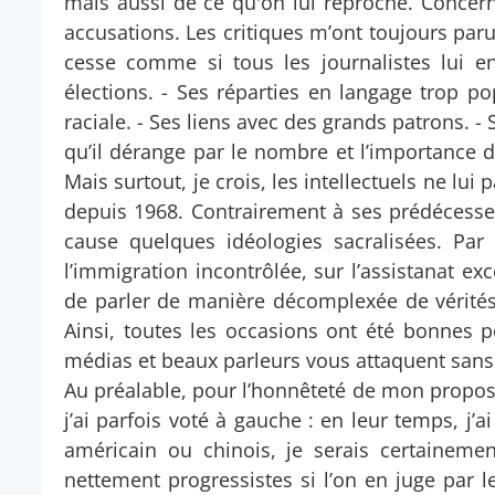
mais aussi de ce qu'on lui reproche. Concernan
accusations. Les critiques m’ont toujours paru 
cesse comme si tous les journalistes lui en
élections. - Ses réparties en langage trop pop
raciale. - Ses liens avec des grands patrons. - 
qu’il dérange par le nombre et l’importance des
Mais surtout, je crois, les intellectuels ne lu
depuis 1968. Contrairement à ses prédécesseur
cause quelques idéologies sacralisées. Par
l’immigration incontrôlée, sur l’assistanat exc
de parler de manière décomplexée de vérités 
Ainsi, toutes les occasions ont été bonnes po
médias et beaux parleurs vous attaquent sans c
Au préalable, pour l’honnêteté de mon propos, 
j’ai parfois voté à gauche : en leur temps, j’
américain ou chinois, je serais certaineme
nettement progressistes si l’on en juge par le