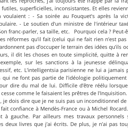
t les reproches, j’ai toujours été frappé par la frag
futiles, superficielles, inconsistantes. Et elles revie
 voulaient : - Sa soirée au Fouquet's après la vic
ulaire. - Le soutien d'un ministre de l'intérieur tax
Son franc-parler, sa taille, etc. Pourquoi cela ? Peut-
 réformes qu’il fait (celui qui ne fait rien n’est pas 
i pardonnent pas d’occuper le terrain des idées qu’ils 
s, il dit les choses en toute simplicité, quitte à re
 exemple, sur les sanctions à la jeunesse délinqu
essif, etc. L’intelligentsia parisienne ne lui a jamai
qui ne font pas partie de l’idéologie politiquement 
ur dire du mal de lui. Difficile d’être réélu lorsque
esse comme le faisaient les prêtres de l’Inquisition.
je dois dire que je ne suis pas un inconditionnel de 
ai fait confiance à Mendès-France ou à Michel Rocard. 
nt à gauche. Par ailleurs mes travaux personnels 
s deux livres que j’ai écrits. De plus, je n’ai pas to