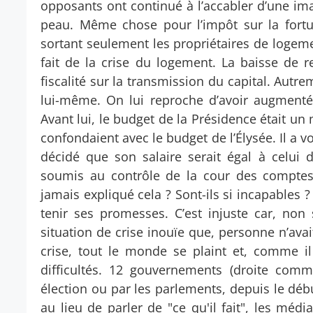
opposants ont continué à l’accabler d’une imag
peau. Même chose pour l’impôt sur la for
sortant seulement les propriétaires de logem
fait de la crise du logement. La baisse de 
fiscalité sur la transmission du capital. Autrem
lui-même. On lui reproche d’avoir augmenté 
Avant lui, le budget de la Présidence était u
confondaient avec le budget de l’Élysée. Il a v
décidé que son salaire serait égal à celui
soumis au contrôle de la cour des compte
jamais expliqué cela ? Sont-ils si incapables
tenir ses promesses. C’est injuste car, non
situation de crise inouïe que, personne n’ava
crise, tout le monde se plaint et, comme i
difficultés. 12 gouvernements (droite com
élection ou par les parlements, depuis le déb
au lieu de parler de "ce qu'il fait", les méd