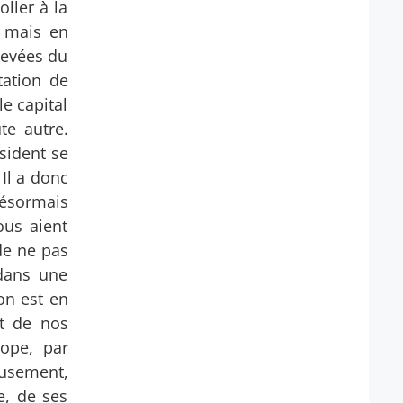
oller à la
 mais en
levées du
tation de
le capital
te autre.
sident se
 Il a donc
désormais
us aient
de ne pas
 dans une
on est en
nt de nos
rope, par
eusement,
e, de ses