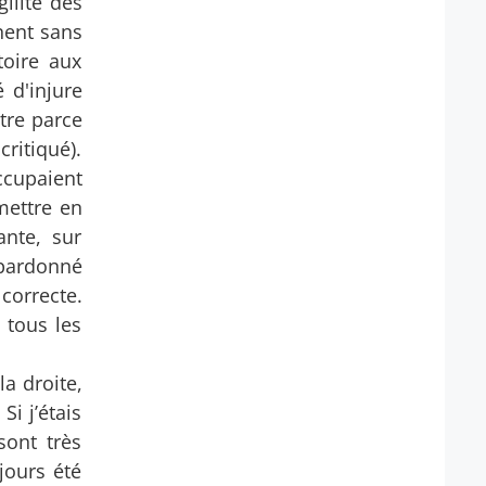
ilité des
nnent sans
toire aux
é d'injure
être parce
critiqué).
occupaient
mettre en
ante, sur
s pardonné
correcte.
 tous les
la droite,
Si j’étais
sont très
ujours été