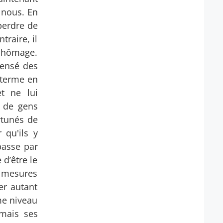
e nous. En
perdre de
raire, il
 chômage.
pensé des
g terme en
et ne lui
u de gens
rtunés de
 qu'ils y
passe par
 d’être le
s mesures
xer autant
ême niveau
 mais ses