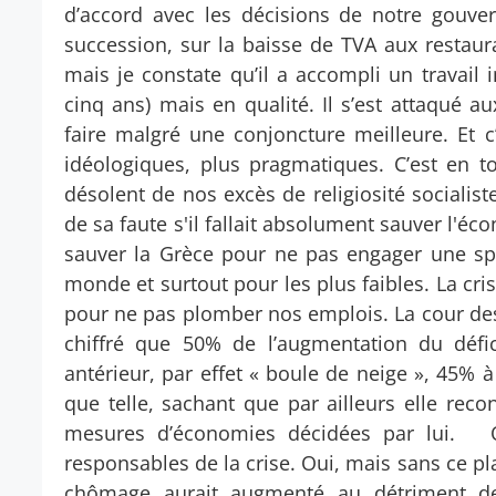
d’accord avec les décisions de notre gouve
succession, sur la baisse de TVA aux restaur
mais je constate qu’il a accompli un travai
cinq ans) mais en qualité. Il s’est attaqué a
faire malgré une conjoncture meilleure. Et c’
idéologiques, plus pragmatiques. C’est en 
désolent de nos excès de religiosité socialist
de sa faute s'il fallait absolument sauver l'éco
sauver la Grèce pour ne pas engager une spir
monde et surtout pour les plus faibles. La cri
pour ne pas plomber nos emplois. La cour des 
chiffré que 50% de l’augmentation du défi
antérieur, par effet « boule de neige », 45% à 
que telle, sachant que par ailleurs elle rec
mesures d’économies décidées par lui. On
responsables de la crise. Oui, mais sans ce pl
chômage aurait augmenté au détriment de 