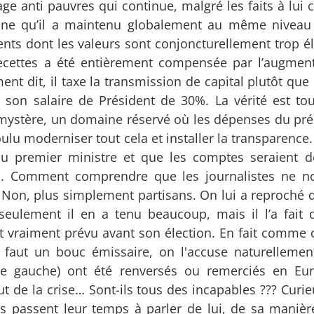
e anti pauvres qui continue, malgré les faits à lui c
tune qu’il a maintenu globalement au même niveau
ents dont les valeurs sont conjoncturellement trop é
recettes a été entièrement compensée par l’augmen
ent dit, il taxe la transmission de capital plutôt que 
son salaire de Président de 30%. La vérité est tou
n mystère, un domaine réservé où les dépenses du pré
oulu moderniser tout cela et installer la transparence.
 du premier ministre et que les comptes seraient 
s. Comment comprendre que les journalistes ne no
 ? Non, plus simplement partisans. On lui a reproché 
 seulement il en a tenu beaucoup, mais il l’a fait
it vraiment prévu avant son élection. En fait comme 
l faut un bouc émissaire, on l'accuse naturelleme
me gauche) ont été renversés ou remerciés en Eu
ut de la crise… Sont-ils tous des incapables ??? Curi
ias passent leur temps à parler de lui, de sa manièr