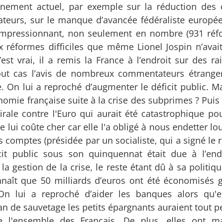
rnement actuel, par exemple sur la réduction des 
ateurs, sur le manque d’avancée fédéraliste europée
l impressionnant, non seulement en nombre (931 ré
ux réformes difficiles que même Lionel Jospin n’avai
est vrai, il a remis la France à l’endroit sur des ra
tout cas l’avis de nombreux commentateurs étrange
e. On lui a reproché d’augmenter le déficit public. M
nomie française suite à la crise des subprimes ? Puis s'
ale contre l'Euro qui aurait été catastrophique pou
se lui coûte cher car elle l'a obligé à nous endetter 
comptes (présidée par un socialiste, qui a signé le r
cit public sous son quinquennat était due à l’en
la gestion de la crise, le reste étant dû à sa politiq
onnaît que 50 milliards d’euros ont été économisés 
 lui a reproché d’aider les banques alors qu'el
an de sauvetage les petits épargnants auraient tout p
l'ensemble des Français. De plus, elles ont ma