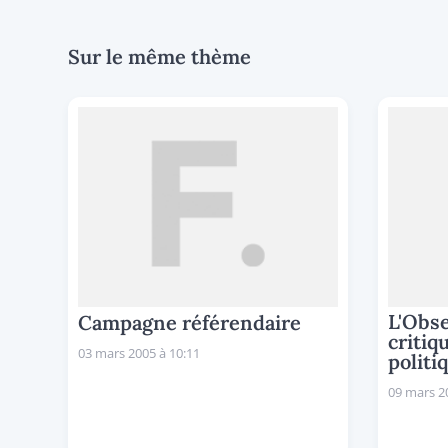
Sur le même thème
L'Obse
Campagne référendaire
critiq
03 mars 2005 à 10:11
politi
09 mars 2