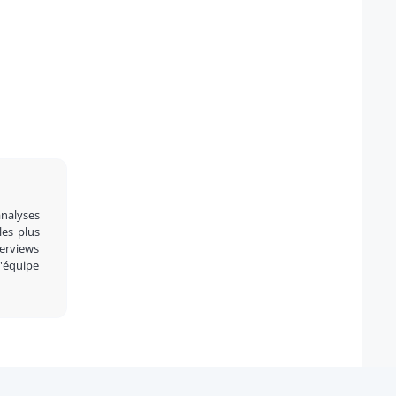
analyses
 les plus
terviews
l'équipe