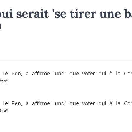
i serait 'se tirer une b
)
e Le Pen, a affirmé lundi que voter oui à la Con
ête".
e Le Pen, a affirmé lundi que voter oui à la Con
ête".