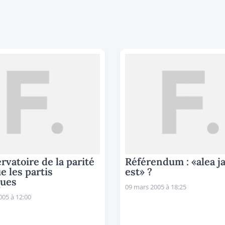
rvatoire de la parité
Référendum : «alea j
ue les partis
est» ?
ques
09 mars 2005 à 18:25
005 à 12:00