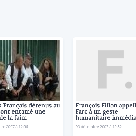
x Français détenus au
François Fillon appell
 ont entamé une
Farc à un geste
de la faim
humanitaire immédia
re 2007 à 12:36
09 décembre 2007 à 12:52