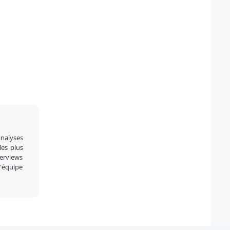
analyses
 les plus
terviews
l'équipe