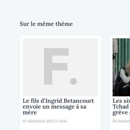
Sur le même thème
Le fils d'Ingrid Betancourt
Les si
envoie un message à sa
Tchad
mère
grève 
07 décembre 2007 à 14:44
09 décemb