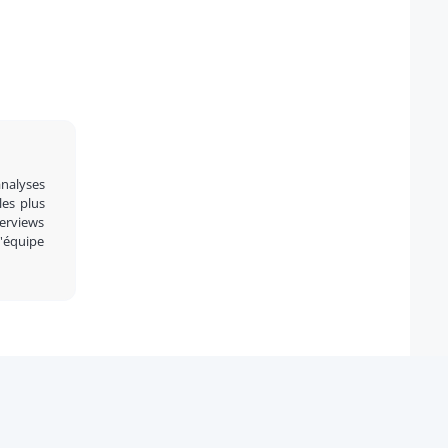
analyses
 les plus
terviews
l'équipe