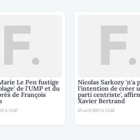
arie Le Pen fustige
Nicolas Sarkozy 'n'a 
colage' de l'UMP et du
l'intention de créer 
rès de François
parti centriste', affir
u
Xavier Bertrand
007 à 12:47
25 avril 2007 à 12:48