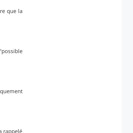
re que la
"possible
giquement
 a rappelé