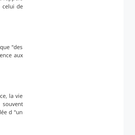
 celui de
 que "des
rence aux
e, la vie
t souvent
dée d "un