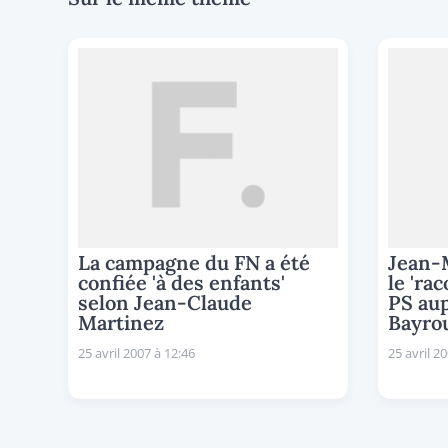
La campagne du FN a été
Jean-M
confiée 'à des enfants'
le 'ra
selon Jean-Claude
PS aup
Martinez
Bayro
25 avril 2007 à 12:46
25 avril 2