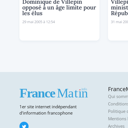
Dominique de Villepin
Villep
opposé à un âge limite pour
minist
les élus
Répub
29 mai 2005 à 12:54
31 mai 200
FranceM
Qui somm
Conditions
1er site internet indépendant
Politique 
d'information francophone
Mentions 
Archives