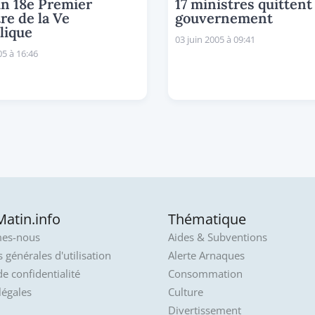
in 18e Premier
17 ministres quittent 
re de la Ve
gouvernement
lique
03 juin 2005 à 09:41
5 à 16:46
atin.info
Thématique
es-nous
Aides & Subventions
 générales d'utilisation
Alerte Arnaques
de confidentialité
Consommation
légales
Culture
Divertissement