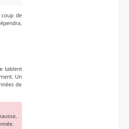
t coup de
dépendra,
e tablent
ement. Un
années de
 hausse,
année.