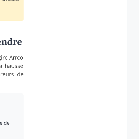
endre
irc-Arrco
la hausse
rreurs de
re de