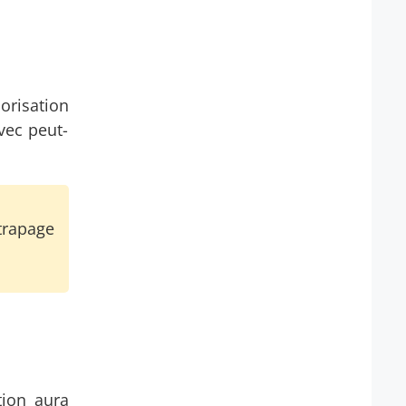
orisation
vec peut-
trapage
tion aura