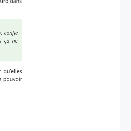
lourd dans
, confie
is ça ne
r qu’elles
le pouvoir