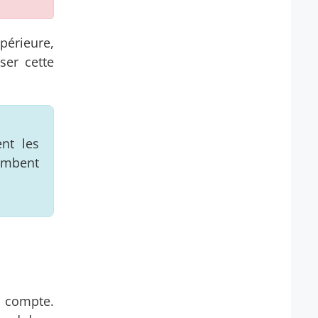
upérieure,
ser cette
nt les
ombent
e compte.