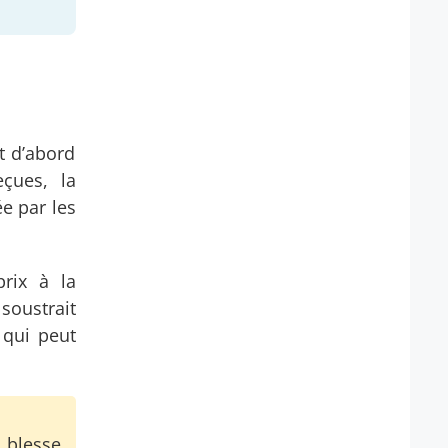
t d’abord
eçues, la
ée par les
prix à la
soustrait
 qui peut
t blesse