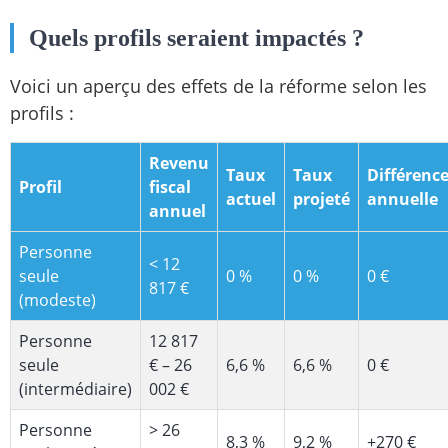
Quels profils seraient impactés ?
Voici un aperçu des effets de la réforme selon les
profils :
Revenu
Taux
Taux
Différenc
Profil
fiscal
actuel
projeté
annuelle
annuel
Personne
< 12
seule
0 %
0 %
0 €
817 €
(modeste)
Personne
12 817
seule
€ – 26
6,6 %
6,6 %
0 €
(intermédiaire)
002 €
Personne
> 26
8,3 %
9,2 %
+270 €