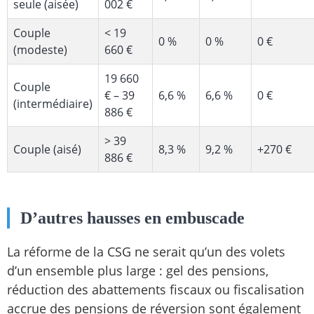
seule (aisée)
002 €
Couple
< 19
0 %
0 %
0 €
(modeste)
660 €
19 660
Couple
€ – 39
6,6 %
6,6 %
0 €
(intermédiaire)
886 €
> 39
Couple (aisé)
8,3 %
9,2 %
+270 €
886 €
D’autres hausses en embuscade
La réforme de la CSG ne serait qu’un des volets
d’un ensemble plus large : gel des pensions,
réduction des abattements fiscaux ou fiscalisation
accrue des pensions de réversion sont également