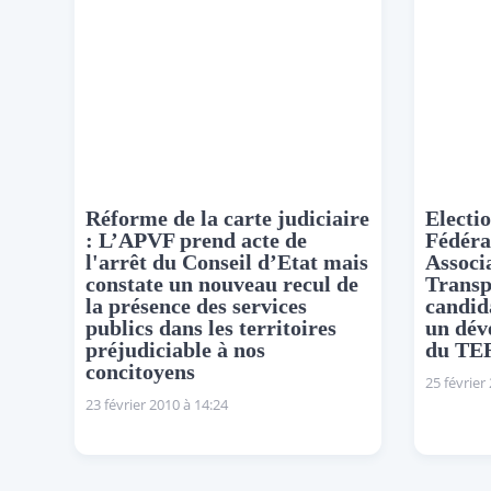
Réforme de la carte judiciaire
Electio
: L’APVF prend acte de
Fédéra
l'arrêt du Conseil d’Etat mais
Associ
constate un nouveau recul de
Transp
la présence des services
candid
publics dans les territoires
un dév
préjudiciable à nos
du TE
concitoyens
25 février
23 février 2010 à 14:24