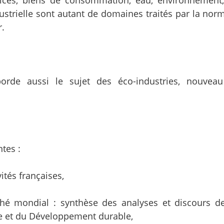
vices, biens de consommation, eau, environnement,
strielle sont autant de domaines traités par la norm
r.
rde aussi le sujet des éco-industries, nouvea
tes :
ités françaises,
ché mondial : synthèse des analyses et discours d
gie et du Développement durable,