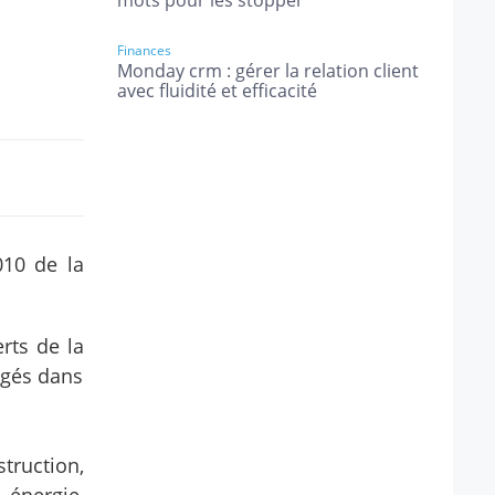
mots pour les stopper
Finances
Monday crm : gérer la relation client
avec fluidité et efficacité
010 de la
rts de la
gagés dans
truction,