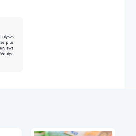
analyses
 les plus
terviews
l'équipe