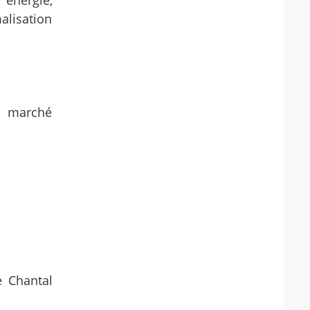
 énergie,
alisation
u marché
e Chantal