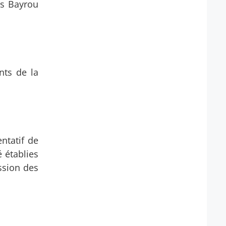
is Bayrou
nts de la
ntatif de
 établies
ission des