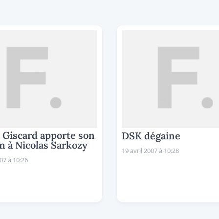
 Giscard apporte son
DSK dégaine
n à Nicolas Sarkozy
19 avril 2007 à 10:28
007 à 10:26