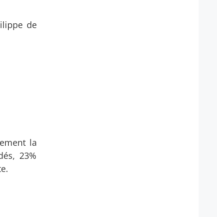
ilippe de
lement la
ndés, 23%
e.