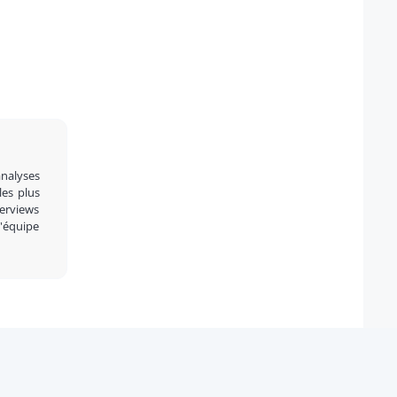
analyses
 les plus
terviews
l'équipe