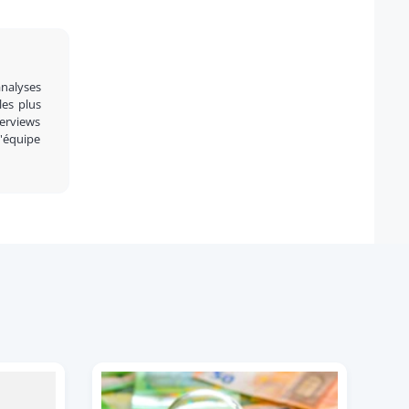
analyses
 les plus
terviews
l'équipe