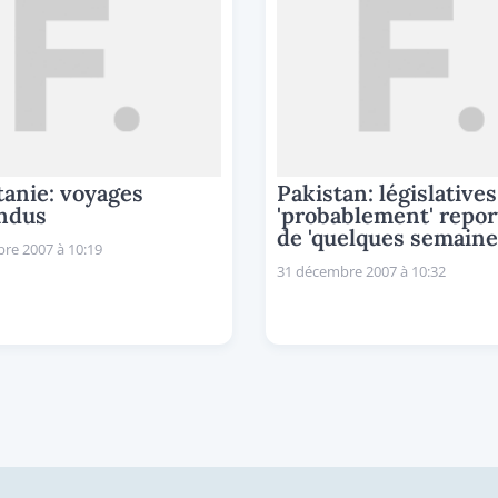
anie: voyages
Pakistan: législatives
ndus
'probablement' repor
de 'quelques semaine
re 2007 à 10:19
31 décembre 2007 à 10:32