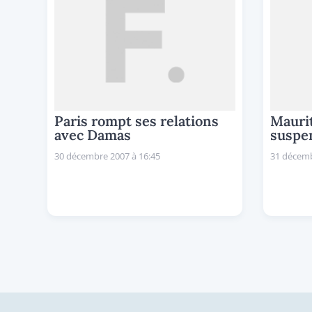
Paris rompt ses relations
Maurit
avec Damas
suspe
30 décembre 2007 à 16:45
31 décemb