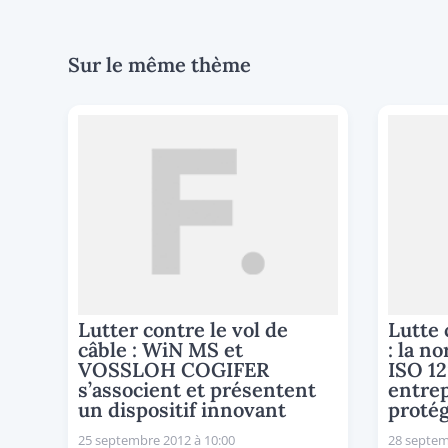
Sur le même thème
Lutter contre le vol de
Lutte 
câble : WiN MS et
: la n
VOSSLOH COGIFER
ISO 12
s’associent et présentent
entrep
un dispositif innovant
protég
25 septembre 2012 à 10:00
28 septem