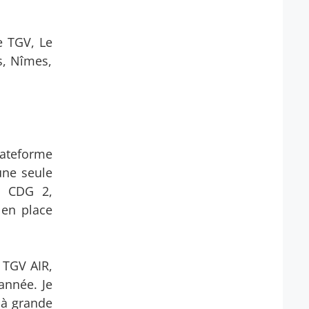
e TGV, Le
s, Nîmes,
plateforme
une seule
l CDG 2,
 en place
 TGV AIR,
année. Je
e à grande