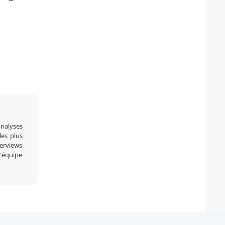
analyses
 les plus
terviews
l'équipe