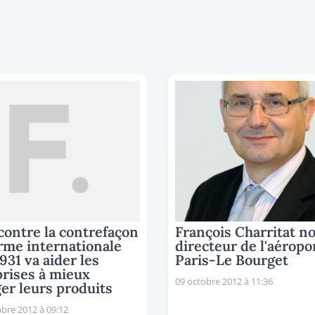
contre la contrefaçon
François Charritat 
orme internationale
directeur de l'aéropo
931 va aider les
Paris-Le Bourget
rises à mieux
09 octobre 2012 à 11:36
er leurs produits
bre 2012 à 09:12