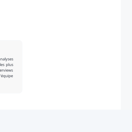
analyses
 les plus
terviews
l'équipe