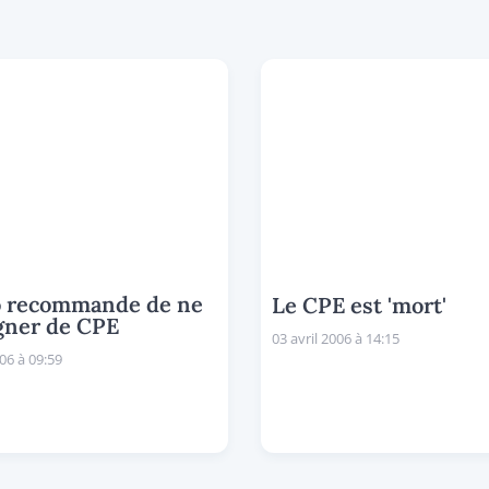
o recommande de ne
Le CPE est 'mort'
gner de CPE
03 avril 2006 à 14:15
006 à 09:59