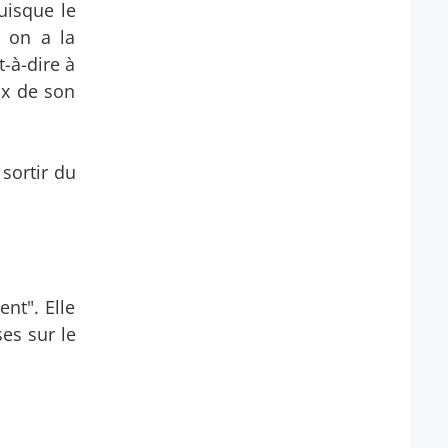
uisque le
 on a la
t-à-dire à
ux de son
sortir du
nt". Elle
es sur le