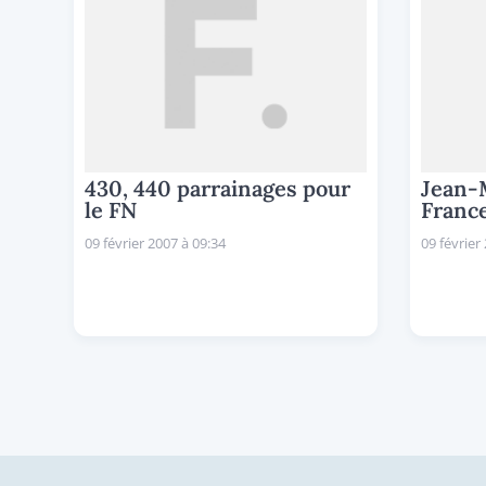
430, 440 parrainages pour
Jean-
le FN
France
09 février 2007 à 09:34
09 février