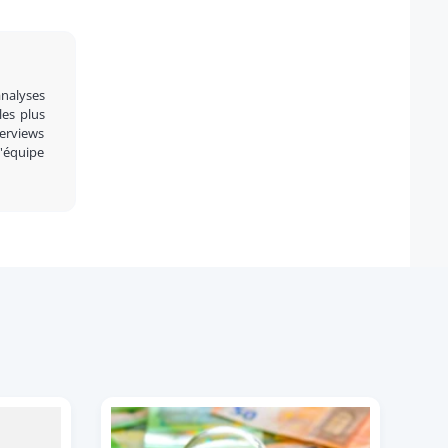
analyses
 les plus
terviews
l'équipe