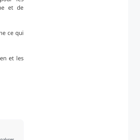
he et de
me ce qui
en et les
analyses