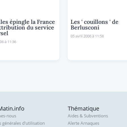
les épingle la France
Les ' couillons ' de
attribution du service
Berlusconi
sel
05 avril 2006 à 11:58
006 à 11:36
atin.info
Thématique
es-nous
Aides & Subventions
 générales d'utilisation
Alerte Arnaques