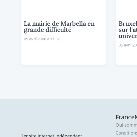
La mairie de Marbella en
Bruxel
grande difficulté
sur l'
univer
05 avril 2006 à 11:32
05 avril 2
FranceM
Qui somm
Conditions
1er site internet indépendant