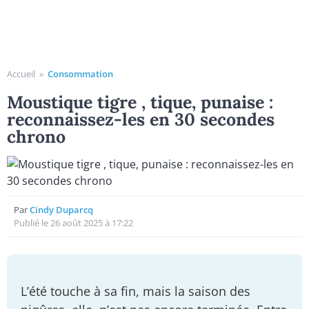
Accueil
»
Consommation
Moustique tigre , tique, punaise :
reconnaissez-les en 30 secondes
chrono
Par
Cindy Duparcq
Publié le 26 août 2025 à 17:22
L’été touche à sa fin, mais la saison des