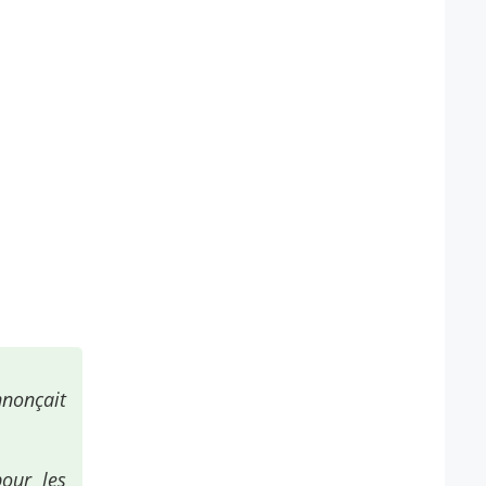
nnonçait
our les