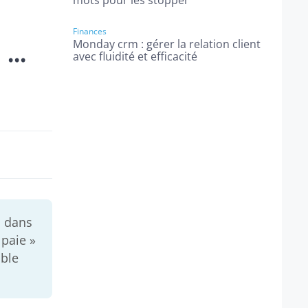
mots pour les stopper
Finances
..
Monday crm : gérer la relation client
avec fluidité et efficacité
s dans
 paie »
ble