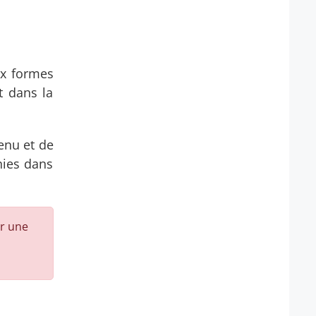
ux formes
t dans la
tenu et de
hies dans
er une