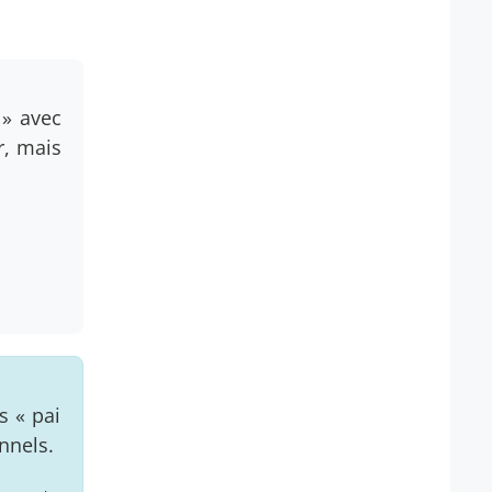
 » avec
r, mais
s « pai
nnels.