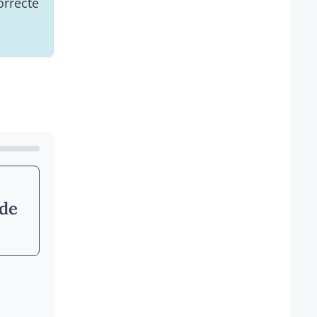
orrecte
 de