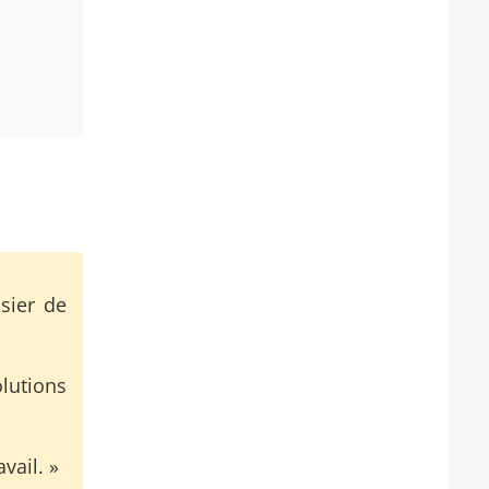
sier de
lutions
vail. »