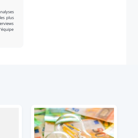
analyses
 les plus
terviews
l'équipe