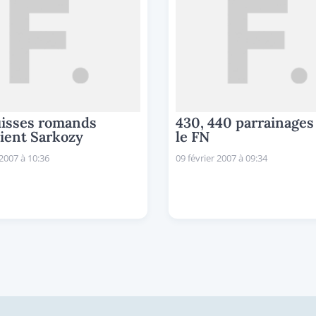
uisses romands
430, 440 parrainages
ient Sarkozy
le FN
 2007 à 10:36
09 février 2007 à 09:34