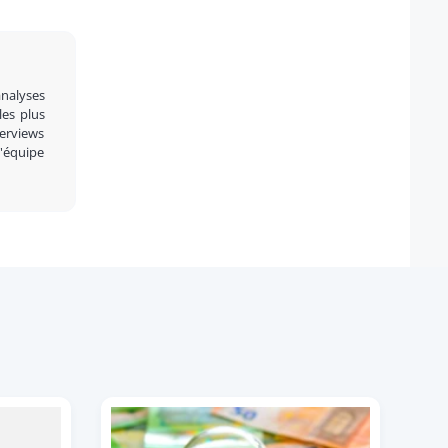
analyses
 les plus
terviews
l'équipe