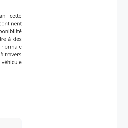
an, cette
continent
nibilité
dre à des
« normale
 à travers
 véhicule