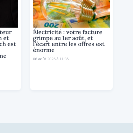
teur
Électricité : votre facture
h et
grimpe au 1er août, et
ch est
l'écart entre les offres est
énorme
ine
06 août 2026 à 11:35