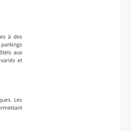
les à des
s parkings
ôtels aux
variés et
ques. Les
ermettant