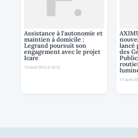
Assistance à l'autonomie et
AXIMU
maintien à domicile :
nouvea
Legrand poursuit son
lancé 
engagement avec le projet
des G
Icare
Public
routie
15 avril 2013 à 10:12
lumin
17 avril 2