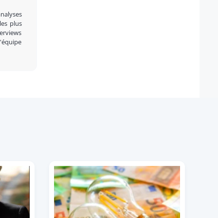
analyses
 les plus
terviews
l'équipe