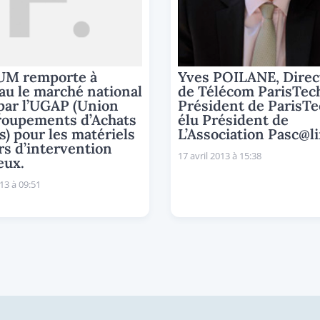
M remporte à
Yves POILANE, Direc
u le marché national
de Télécom ParisTec
par l’UGAP (Union
Président de ParisTe
roupements d’Achats
élu Président de
s) pour les matériels
L’Association Pasc@l
rs d’intervention
17 avril 2013 à 15:38
eux.
013 à 09:51