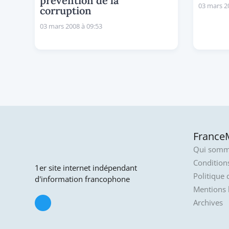
prévention de la
03 mars 2
corruption
03 mars 2008 à 09:53
FranceM
Qui somm
Conditions
1er site internet indépendant
Politique 
d'information francophone
Mentions 
Archives