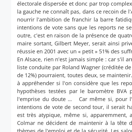
électorale dispersée et donc par trop comple
la gauche ne connaît pas, dans ce recoin de l'
nourrir l'ambition de franchir la barre fatidi
intentions de vote sans que les reports ne 
outre, c'est en raison de la présence de quat
maire sortant, Gilbert Meyer, serait ainsi pri
réussie en 2001 avec un « petit » 51% des suf
En Alsace, rien n'est jamais simple : car s'il 
liste conduite par Roland Wagner (créditée de 
de 12%) pourraient, toutes deux, se maintenir. E
à appréhender si l'on considère que les repor
hypothèses testées par le baromètre BVA p
l'emprise du doute … Car même si, pour l'
intentions de vote de second tour, il serait h
est très atypique, même si, apparemment, a
Colmar ne décident de maintenir à la tête d
thèmes de l'emploi et de la sécurité. Les salo