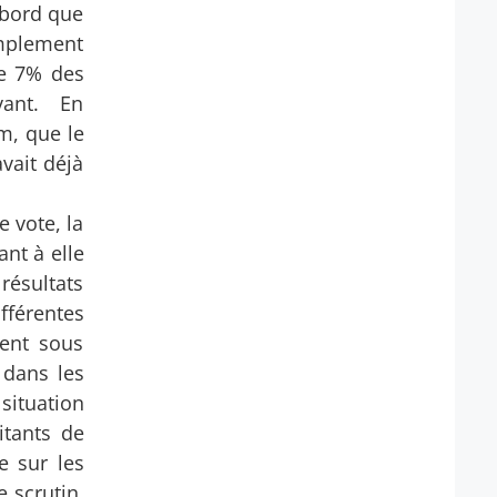
abord que
simplement
que 7% des
avant. En
m, que le
avait déjà
e vote, la
ant à elle
 résultats
fférentes
sent sous
 dans les
 situation
itants de
e sur les
e scrutin,