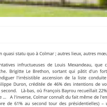
n quasi statu quo à Colmar ; autres lieux, autres mœu
tatives infructueuses de Louis Mexandeau, que ce
che. Brigitte Le Brethon, sortant qui pâtit d'un for
guer l'irrésistible ascension de la liste conduit
ilippe Duron, créditée de 46% des intentions de vo
 second. Là-bas, où François Bayrou recueillait 22%
e … A l'inverse, Colmar connaît du fait même de l'e
core de 61% au second tour des présidentielles) – 