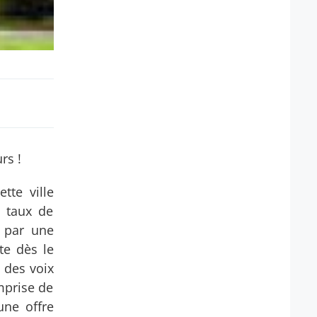
rs !
tte ville
t taux de
e par une
te dès le
 des voix
mprise de
une offre