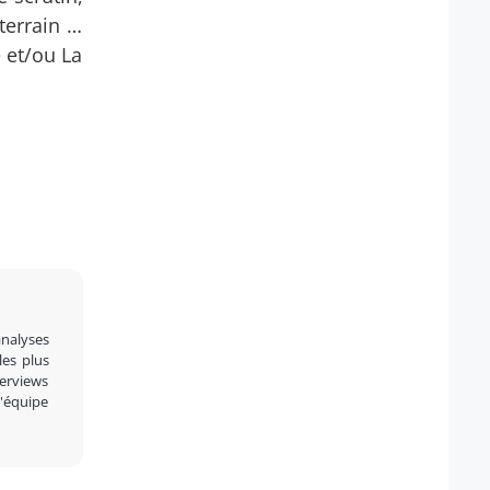
terrain …
 et/ou La
analyses
 les plus
terviews
l'équipe