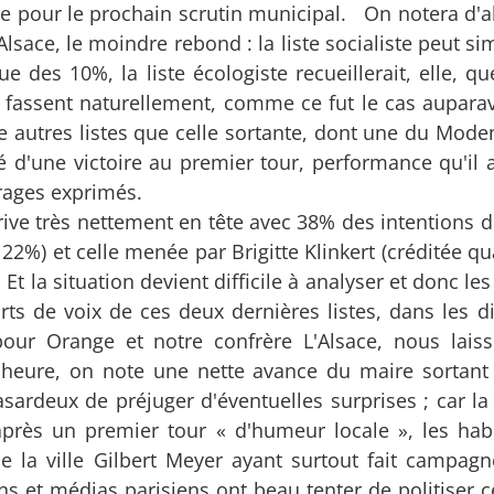
xe pour le prochain scrutin municipal. On notera d'
Alsace, le moindre rebond : la liste socialiste peut 
que des 10%, la liste écologiste recueillerait, elle, 
se fassent naturellement, comme ce fut le cas aupar
re autres listes que celle sortante, dont une du Mode
vé d'une victoire au premier tour, performance qu'il 
frages exprimés.
arrive très nettement en tête avec 38% des intentions d
22%) et celle menée par Brigitte Klinkert (créditée qu
t la situation devient difficile à analyser et donc les
ts de voix de ces deux dernières listes, dans les di
our Orange et notre confrère L'Alsace, nous lais
heure, on note une nette avance du maire sortant
asardeux de préjuger d'éventuelles surprises ; car la
près un premier tour « d'humeur locale », les hab
e la ville Gilbert Meyer ayant surtout fait campagn
ns et médias parisiens ont beau tenter de politiser c