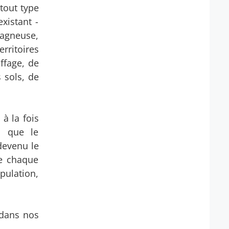
 tout type
existant -
tagneuse,
rritoires
ffage, de
 sols, de
 à la fois
, que le
devenu le
de chaque
pulation,
 dans nos