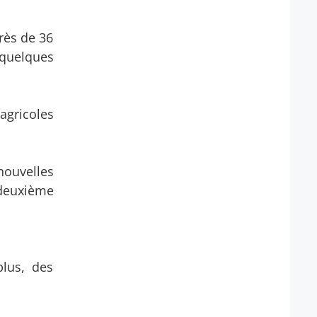
rès de 36
 quelques
 agricoles
nouvelles
 deuxième
plus, des