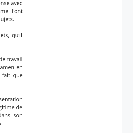
ense avec
me l’ont
ujets.
ts, qu’il
de travail
examen en
 fait que
sentation
gitime de
 dans son
».