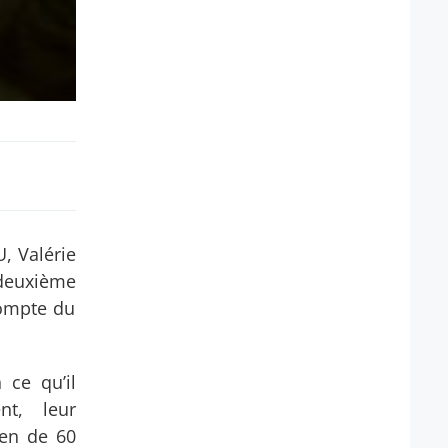
, Valérie
 deuxième
compte du
 ce qu’il
nt, leur
ien de 60