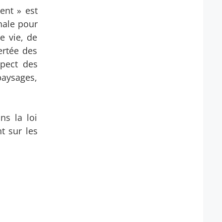
ent » est
onale pour
e vie, de
ertée des
spect des
paysages,
ns la loi
t sur les