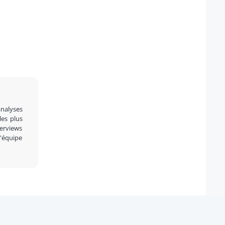
analyses
 les plus
terviews
l'équipe