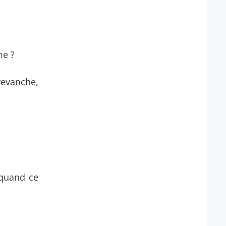
me ?
revanche,
 quand ce