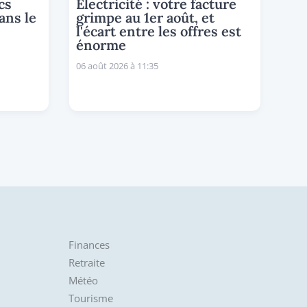
cs
Électricité : votre facture
ans le
grimpe au 1er août, et
l'écart entre les offres est
énorme
06 août 2026 à 11:35
Finances
Retraite
Météo
Tourisme