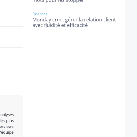
mots pour les stopper
Finances
Monday crm : gérer la relation client
avec fluidité et efficacité
analyses
 les plus
terviews
l'équipe