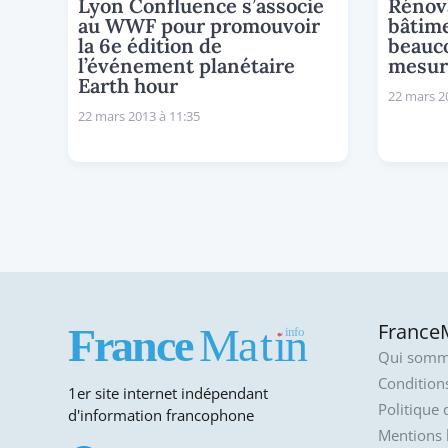
Lyon Confluence s’associe
Rénov
au WWF pour promouvoir
bâtimen
la 6e édition de
beauco
l’événement planétaire
mesur
Earth hour
22 mars 2
22 mars 2013 à 11:35
FranceM
Qui somm
Conditions
1er site internet indépendant
Politique 
d'information francophone
Mentions 