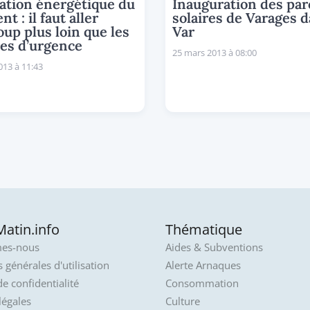
ation énergétique du
Inauguration des par
t : il faut aller
solaires de Varages d
up plus loin que les
Var
es d’urgence
25 mars 2013 à 08:00
013 à 11:43
atin.info
Thématique
es-nous
Aides & Subventions
 générales d'utilisation
Alerte Arnaques
de confidentialité
Consommation
légales
Culture