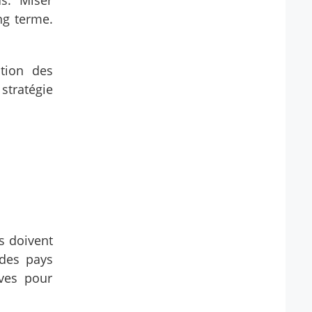
s. Miser
ng terme.
ation des
stratégie
s doivent
 des pays
ives pour