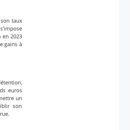
 son taux
 s’impose
% en 2023
de gains à
détention,
nds euros
mettre un
blir son
crue.