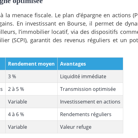
rgne optimisée
à la menace fiscale. Le plan d’épargne en actions (PE
s gains. En investissant en Bourse, il permet de dyn
illeurs, l’immobilier locatif, via des dispositifs comm
ier (SCPI), garantit des revenus réguliers et un pot
Rendement moyen
Avantages
3 %
Liquidité immédiate
ns
2 à 5 %
Transmission optimisée
Variable
Investissement en actions
4 à 6 %
Rendements réguliers
Variable
Valeur refuge