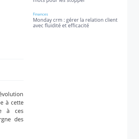
mots pour les stopper
Finances
Monday crm : gérer la relation client
avec fluidité et efficacité
évolution
e à cette
ce à ces
rgne des