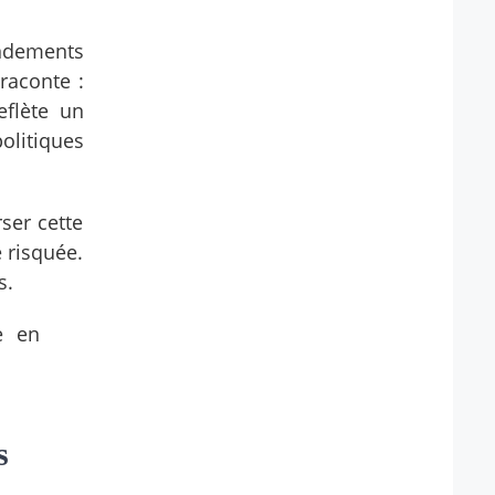
ndements
raconte :
eflète un
olitiques
ser cette
 risquée.
s.
e en
s