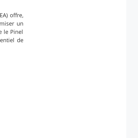
A) offre,
amiser un
e le Pinel
entiel de