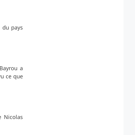
l du pays
 Bayrou a
 vu ce que
e Nicolas