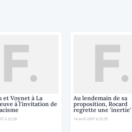
 et Voynet à La
Au lendemain de sa
uve à l'invitation de
proposition, Rocard
acisme
regrette une 'inertie'
007 à 22:28
14 avril 2007 à 22:35