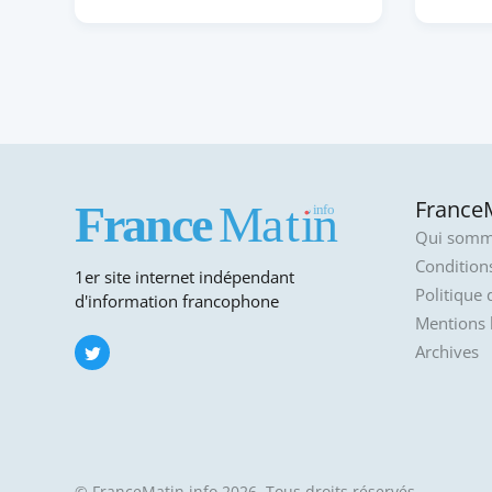
FranceM
Qui somm
Conditions
1er site internet indépendant
Politique 
d'information francophone
Mentions 
Archives
© FranceMatin.info 2026. Tous droits réservés.