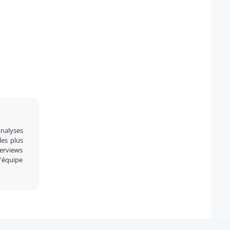
analyses
 les plus
terviews
l'équipe