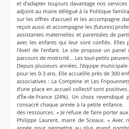
et d’adapter toujours davantage nos services 
adjoint au maire délégué à la Politique familia
sur les offres d’accueil et les accompagne da
reçoit aussi et accompagne les (futures) profe
assistantes maternelles et parentales de par
avec les enfants qui leur sont confiés. Elles
l’éveil de l’enfant. Le site propose un panel 
parcours de motricité... Les tout-petits peuvent
Depuis plusieurs années, l’équipe municipale v
pour les 0-3 ans. Elle accueille près de 300 e
associatives : La Comptine et Les Fripounnet
d’une place en accueil collectif sont positiv
d’Île-de-France (24%). Un choix revendiqué 
consacré chaque année à la petite enfance. 
des ressources. « Je refuse de faire porter aux 
Philippe Laurent, maire de Sceaux. « Avec
année pour permettre au plus grand nombre