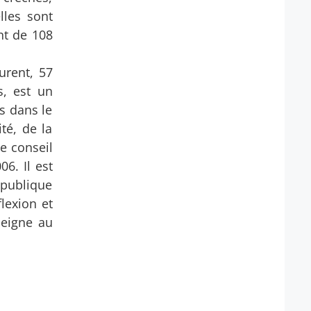
lles sont
nt de 108
urent, 57
s, est un
s dans le
té, de la
de conseil
6. Il est
 publique
lexion et
seigne au