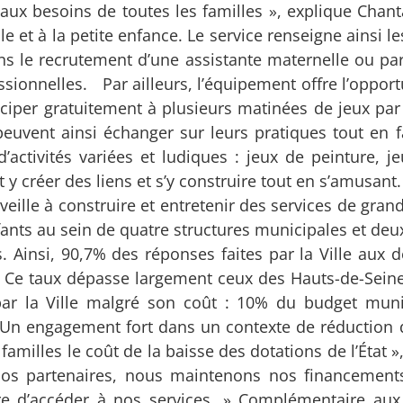
aux besoins de toutes les familles », explique Chanta
le et à la petite enfance. Le service renseigne ainsi l
ns le recrutement d’une assistante maternelle ou pare
ssionnelles. Par ailleurs, l’équipement offre l’oppor
ticiper gratuitement à plusieurs matinées de jeux pa
 peuvent ainsi échanger sur leurs pratiques tout en f
d’activités variées et ludiques : jeux de peinture, j
 y créer des liens et s’y construire tout en s’amusant.
eille à construire et entretenir des services de gran
nfants au sein de quatre structures municipales et de
s. Ainsi, 90,7% des réponses faites par la Ville aux
es. Ce taux dépasse largement ceux des Hauts-de-Seine
par la Ville malgré son coût : 10% du budget muni
Un engagement fort dans un contexte de réduction 
familles le coût de la baisse des dotations de l’État »
 nos partenaires, nous maintenons nos financemen
 d’accéder à nos services. » Complémentaire aux