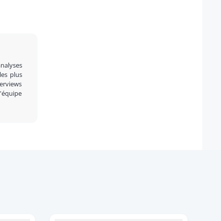
analyses
 les plus
terviews
l'équipe