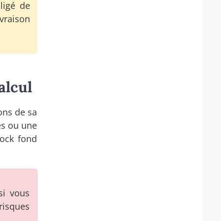
ligé de
vraison
alcul
ons de sa
es ou une
tock fond
si vous
risques