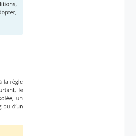
itions,
dopter,
 la règle
rtant, le
solée, un
g ou d’un