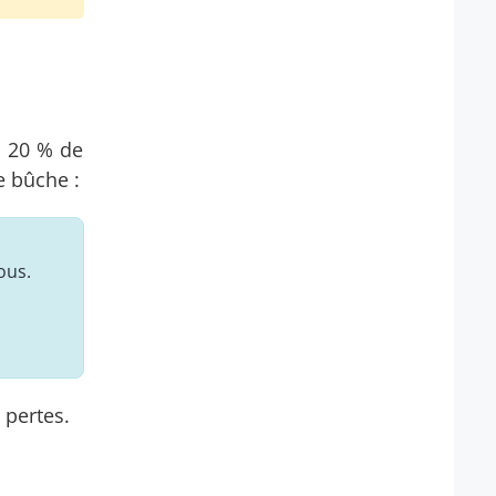
à 20 % de
e bûche :
ous.
 pertes.