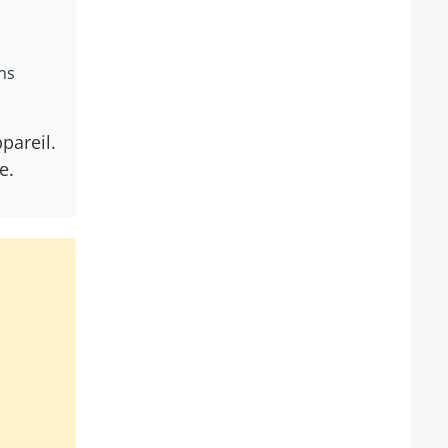
ns
pareil.
e.