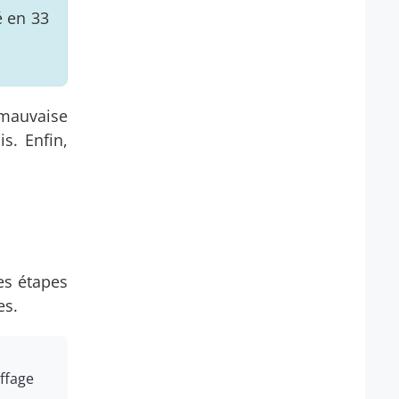
é en 33
 mauvaise
s. Enfin,
es étapes
es.
uffage