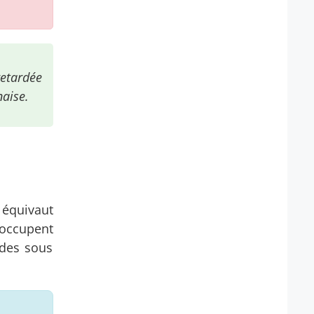
retardée
naise.
équivaut
 occupent
ndes sous