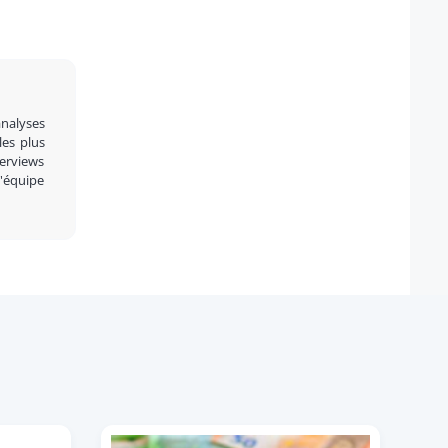
analyses
 les plus
terviews
l'équipe