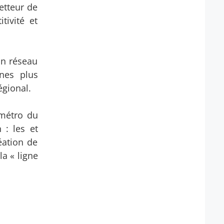
etteur de
tivité et
un réseau
ones plus
égional.
 métro du
 : les et
éation de
a « ligne