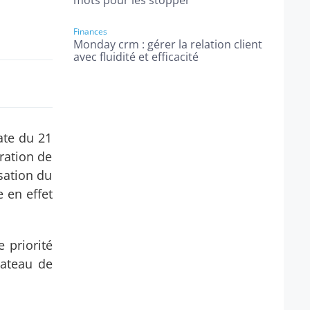
mots pour les stopper
Finances
Monday crm : gérer la relation client
avec fluidité et efficacité
ate du 21
ration de
isation du
 en effet
e priorité
lateau de