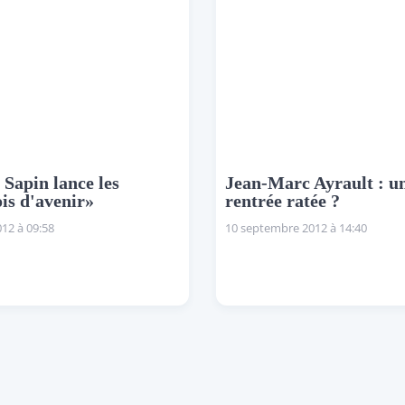
 Sapin lance les
Jean-Marc Ayrault : u
is d'avenir»
rentrée ratée ?
12 à 09:58
10 septembre 2012 à 14:40